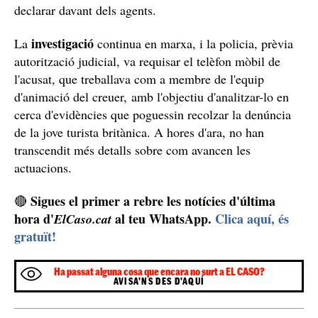
declarar davant dels agents.
investigació
La
continua en marxa, i la policia, prèvia
autorització judicial, va requisar el telèfon mòbil de
l'acusat, que treballava com a membre de l'equip
d'animació del creuer, amb l'objectiu d'analitzar-lo en
cerca d'evidències que poguessin recolzar la denúncia
de la jove turista britànica. A hores d'ara, no han
transcendit més detalls sobre com avancen les
actuacions.
Sigues el primer a rebre les notícies d'última
🔴
hora d'
al teu WhatsApp.
Clica aquí, és
ElCaso.cat
gratuït!
Ha passat alguna cosa que encara no surt a EL CASO?
AVISA'NS DES D'AQUÍ