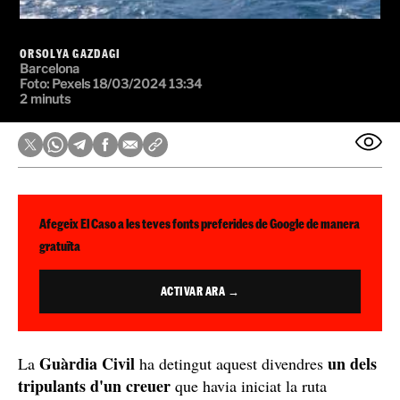
ORSOLYA GAZDAGI
Barcelona
Foto:
Pexels
18/03/2024 13:34
2 minuts
Afegeix El Caso a les teves fonts preferides de Google de manera
gratuïta
ACTIVAR ARA →
Guàrdia Civil
un dels
La
ha detingut aquest divendres
tripulants d'un creuer
que havia iniciat la ruta