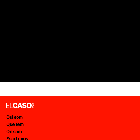
Qui som
Què fem
On som
Escriu-nos