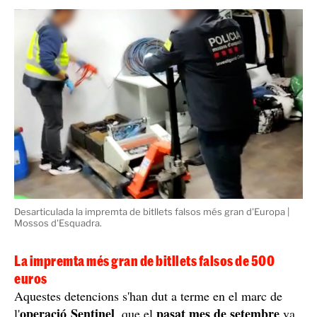
Desarticulada la impremta de bitllets falsos més gran d'Europa |
Mossos d'Esquadra.
La impremta més gran de bitllets falsos de 500
euros
Aquestes detencions s'han dut a terme en el marc de
operació Sentinel
pasat mes de setembre
l'
, que el
va