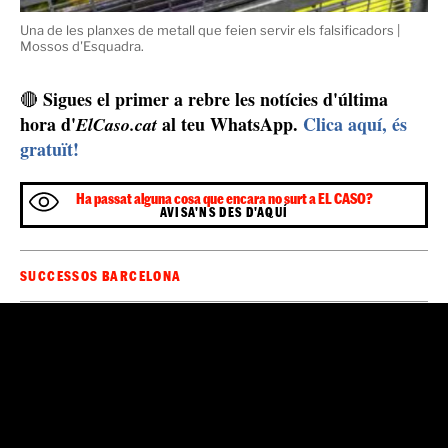
Una de les planxes de metall que feien servir els falsificadors |
Mossos d'Esquadra.
Sigues el primer a rebre les notícies d'última
🔴
hora d'
al teu WhatsApp.
Clica aquí, és
ElCaso.cat
gratuït!
Ha passat alguna cosa que encara no surt a EL CASO?
AVISA'NS DES D'AQUÍ
SUCCESSOS BARCELONA