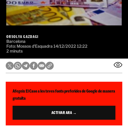
ORSOLYA GAZDAGI
Barcelona
Foto:
Mossos d'Esquadra
14/12/2022 12:22
2 minuts
Afegeix El Caso a les teves fonts preferides de Google de manera
gratuïta
ACTIVAR ARA →