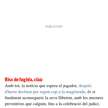
Metge forense, imparcial però impugnable
En la resolució, del 3 de maig passat, la secció 3a de
l’Audiència de Barcelona revoca la decisió de la
magistrada i permet que la pèrita designada per Dani
Alves pugui compartir l’exploració de la noia. En la
metge forense
interlocutòria, el tribunal exposa que el
“té presumpció de veracitat, objectivitat i
imparcialitat”,
però alhora també s’ha de garantir a
el dret de prova i a la contradicció,
l’acusat
i si no
participa en aquest examen, “se li limita”. A més, el
és conciliable
tribunal reitera que el dret de defensa “
”
amb el que diu l’Estatut de la Víctima, el qual expressa
que “el reconeixement a la víctima ha de ser conjunt,
en unitat d’acte, pels professionals intervinents per tal
de reduir la seva victimització secundària". I per tot
això, accepta la petició de la defensa del jugador.