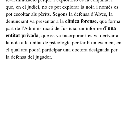
En concret, la defensa exposa que no hi ha cap
revictimització perquè l’exploració es fa conjunta, i