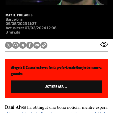
MAYTE PIULACHS
Barcelona
09/05/2023 11:37
Actualitzat 07/02/2024 12:08
3 minuts
Afegeix El Caso a les teves fonts preferides de Google de manera
gratuïta
ACTIVAR ARA →
Dani Alves
ha obtingut una bona notícia, mentre espera