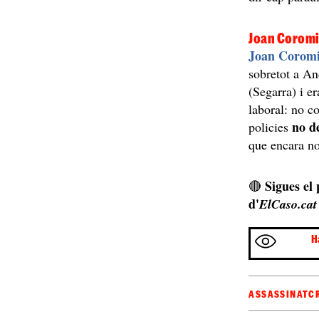
Joan Coromi
Joan Coromi
sobretot a An
(Segarra) i e
laboral: no c
no d
policies
que encara n
Sigues el
🔴
d'
ElCaso.cat
H
ASSASSINAT
C