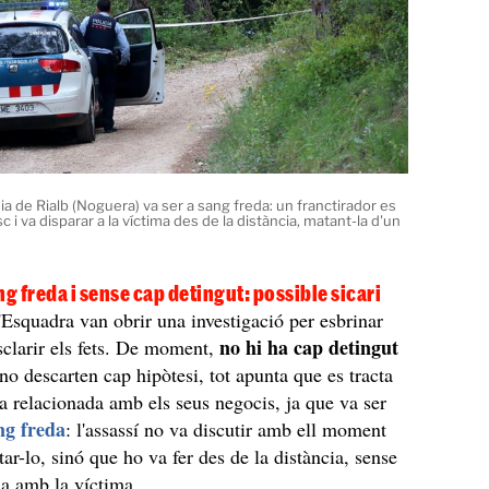
ia de Rialb (Noguera) va ser a sang freda: un franctirador es
c i va disparar a la víctima des de la distància, matant-la d'un
ng freda i sense cap detingut: possible sicari
Esquadra van obrir una investigació per esbrinar
no hi ha cap detingut
esclarir els fets. De moment,
 no descarten cap hipòtesi, tot apunta que es tracta
a relacionada amb els seus negocis, ja que va ser
ng freda
: l'assassí no va discutir amb ell moment
ar-lo, sinó que ho va fer des de la distància, sense
la amb la víctima.