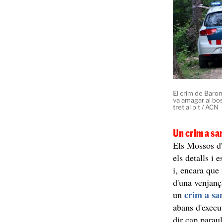
El crim de Baron
va amagar al bos
tret al pit / ACN
Un crim a sa
Els Mossos d'
els detalls i 
i, encara que
d'una venjanç
crim a sa
un
abans d'execut
dir cap parau