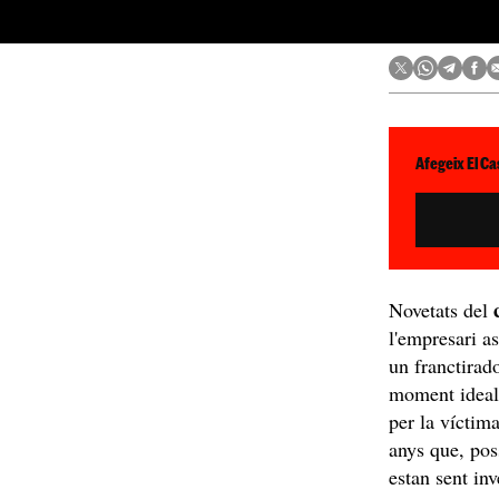
Afegeix El Ca
c
Novetats del
l'empresari as
un franctirad
moment ideal 
per la víctim
anys que, pos
estan sent in