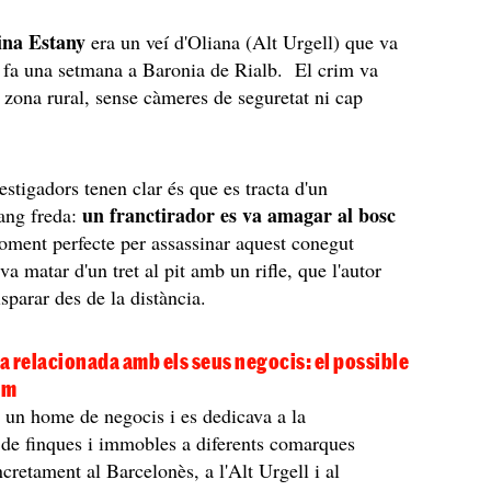
ina Estany
era un veí d'Oliana (Alt Urgell) que va
t fa una setmana a Baronia de Rialb. El crim va
 zona rural, sense càmeres de seguretat ni cap
estigadors tenen clar és que es tracta d'un
un franctirador es va amagar al bosc
sang freda:
oment perfecte per assassinar aquest conegut
va matar d'un tret al pit amb un rifle, que l'autor
isparar des de la distància.
 relacionada amb els seus negocis: el possible
im
un home de negocis i es dedicava a la
de finques i immobles a diferents comarques
ncretament al Barcelonès, a l'Alt Urgell i al