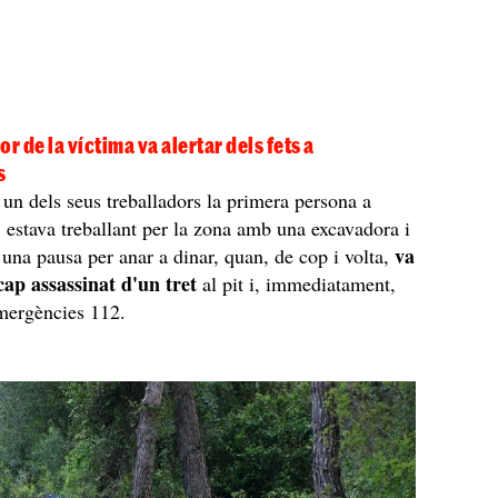
r de la víctima va alertar dels fets a
s
r un dels seus treballadors la primera persona a
: estava treballant per la zona amb una excavadora i
va
r una pausa per anar a dinar, quan, de cop i volta,
cap assassinat d'un tret
al pit i, immediatament,
mergències 112.