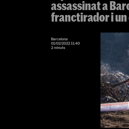
assassinat a Baro
franctirador i un
Barcelona
01/02/2022 11:40
2 minuts