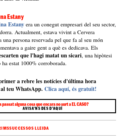
na Estany
na Estany
era un conegut empresari del seu sector,
dorra. Actualment, estava vivint a Cervera
ra una persona reservada pel que fa al seu món
omentava a gaire gent a què es dedicava. Els
escarten que l'hagi matat un sicari
, una hipòtesi
o ha estat 1000% corroborada.
 primer a rebre les notícies d'última hora
al teu WhatsApp.
Clica aquí, és gratuït!
a passat alguna cosa que encara no surt a EL CASO?
AVISA'NS DES D'AQUÍ
RIMS
SUCCESSOS LLEIDA