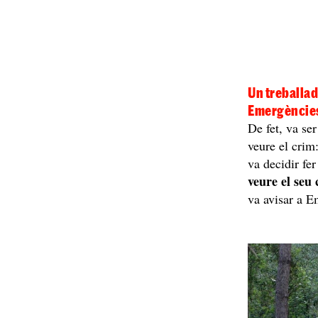
Un treballado
Emergèncie
De fet, va se
veure el crim
va decidir fe
veure el seu 
va avisar a E