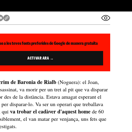
so a les teves fonts preferides de Google de manera gratuïta
ACTIVAR ARA →
rim de Baronia de Rialb
(Noguera): el Joan,
sassinat, va morir per un tret al pit que va disparar
or des de la distància. Estava amagat esperant el
per disparar-lo. Va ser un operari que treballava
va trobar el cadàver d'aquest home
a qui
de 60
siblement, el van matar per venjança, uns fets que
vestigats.