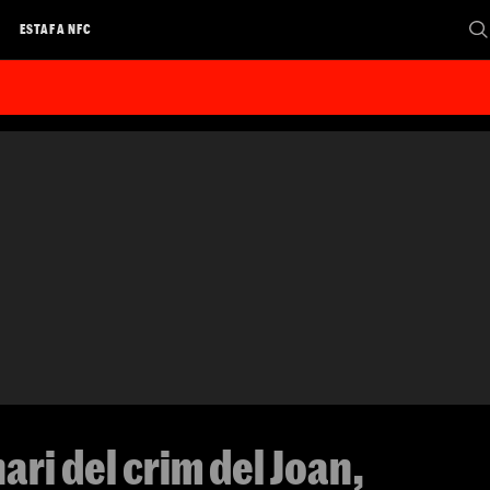
A
ESTAFA NFC
ari del crim del Joan,