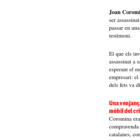
Joan Corom
ser assassina
passar en una
testimoni.
El que els inv
assassinat a 
esperant el m
empresari: el 
dels fets va d
Una venjança
mòbil del cr
Coromina era 
compravenda 
catalanes, co