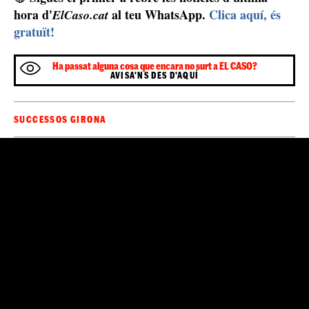
Viatge a Espanya per 9.000 euros
Un cop els havien captat a través de l'aplicació de
9.000 euros pel viatge
missatgeria, els cobraven els
i
víctima
300 més per la documentació. Si la
retornava el
DNI se li cobrava 170 euros i d'aquesta manera la xarxa
Policia Nacional
podia reutilitzar-lo. La
creu que
haurien traficat amb uns 5.000 ciutadans cubans, fet que
els hauria reportat uns 45 milions d'euros. En els
diferents registres que s'han practicat a Espanya s'han
intervingut prop de 200.000 euros entre divisa
estrangera i euros, 450 carnets d'identitat falsificats, 16
telèfons mòbils, tres portàtils, diverses targetes
bancàries i tres cotxes.
Sigues el primer a rebre les notícies d'última
🔴