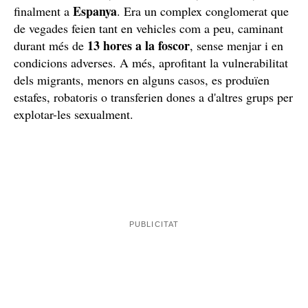
Tot i que hi havia diverses rutes per arribar a Espanya:
de Macedònia del Nord a Grècia i d'allà a Espanya o bé
Bòsnia
Croàcia
Eslovènia
Itàlia
de Sèrbia a
, d'allà a
,
,
i