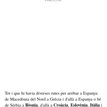
gestionava cartes d'invitació per simular la seva entrada
legal i els proporcionaven allotjament proper a la
Macedònia del Nord
frontera amb
. Des de la frontera
començaven el desplaçament en grans grups fins a
Grècia
.