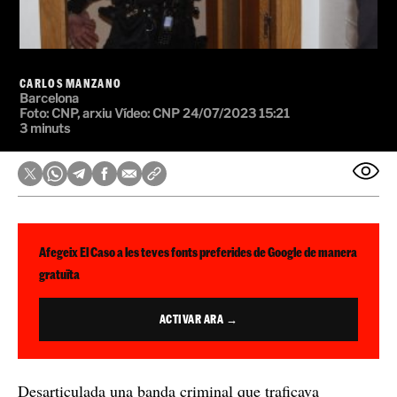
CARLOS MANZANO
Barcelona
Foto:
CNP, arxiu
Vídeo:
CNP
24/07/2023 15:21
3 minuts
Afegeix El Caso a les teves fonts preferides de Google de manera
gratuïta
ACTIVAR ARA →
Desarticulada una banda criminal que traficava