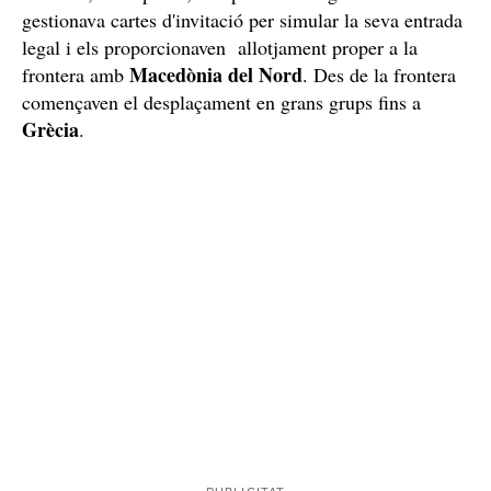
Així feien la ruta fins a Espanya des de Cuba i
passant per l'Est d'Europa
investigació
Però la
va començar en detectar
nombrosos ciutadans cubans amb documentació
falsificada intentant creuar la frontera per entrar a
Europa. Per tot això, els delinqüents feien publicitat a
través d'una coneguda aplicació de missatgeria dels
serveis per atreure a més clients cubans en situació de
Cuba
vulnerabilitat. La ruta més utilitzada era de
a
Sèrbia
i, un cop allà, una part de la organització