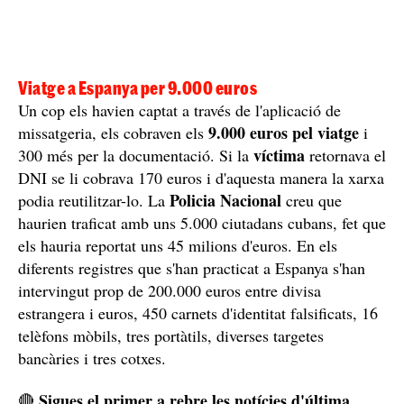
Espanya
finalment a
. Era un complex conglomerat que
de vegades feien tant en vehicles com a peu, caminant
13 hores a la foscor
durant més de
, sense menjar i en
condicions adverses. A més, aprofitant la vulnerabilitat
dels migrants, menors en alguns casos, es produïen
estafes, robatoris o transferien dones a d'altres grups per
explotar-les sexualment.