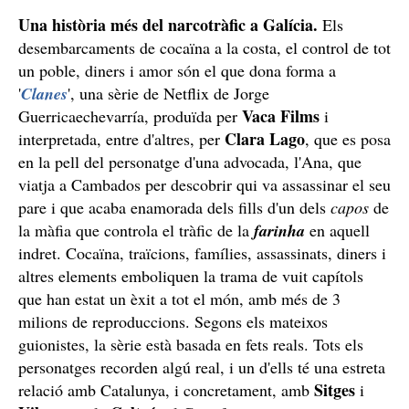
Una història més del narcotràfic a Galícia.
Els
desembarcaments de cocaïna a la costa, el control de tot
un poble, diners i amor són el que dona forma a
'
Clanes
', una sèrie de Netflix de Jorge
Vaca
Films
Guerricaechevarría, produïda per
i
Clara
Lago
interpretada, entre d'altres, per
, que es posa
en la pell del personatge d'una advocada, l'Ana, que
viatja a Cambados per descobrir qui va assassinar el seu
pare i que acaba enamorada dels fills d'un dels
capos
de
la màfia que controla el tràfic de la
farinha
en aquell
indret. Cocaïna, traïcions, famílies, assassinats, diners i
altres elements emboliquen la trama de vuit capítols
que han estat un èxit a tot el món, amb més de 3
milions de reproduccions. Segons els mateixos
guionistes, la sèrie està basada en fets reals. Tots els
personatges recorden algú real, i un d'ells té una estreta
Sitges
relació amb Catalunya, i concretament, amb
i