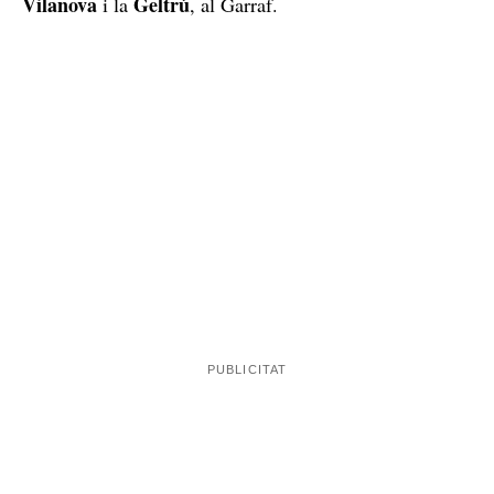
Vilanova
Geltrú
i la
, al Garraf.