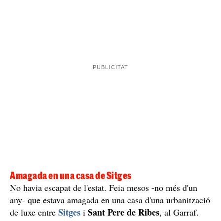
L'any 2006 va ser arrestada per la seva relació amb els
narcos que liderava la seva parella i va ser posada a
disposició de la justícia, implicada en l'arribada de
1.700 quilos de cocaïna a Galícia
, però va quedar en
llibertat. Més tard, després de refer la seva vida
sentimental amb un altre narco, va escapar quan havia
2006
de ser jutjada pel cas de
, i no va ser detinguda fins
Catalunya
anys després a
. L'any 2011 va ser
2013
condemnada, però abans d'ingressar a presó, l'any
,
va escapar. Es va convertir en una de les cares
públiques que la Interpol havia ordenat caçar. Tenia una
ordre de detenció internacional i tothom la buscava,
Mossos d'Esquadra
però van ser els
que l'any 2018 la
Garraf
van detenir al
.