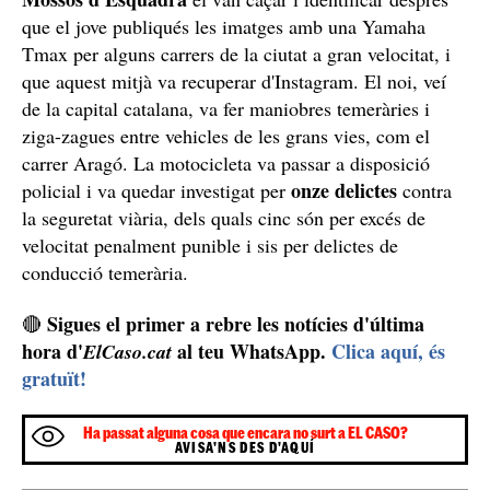
que el jove publiqués les imatges amb una Yamaha
Tmax per alguns carrers de la ciutat a gran velocitat, i
que aquest mitjà va recuperar d'Instagram. El noi, veí
de la capital catalana, va fer maniobres temeràries i
ziga-zagues entre vehicles de les grans vies, com el
carrer Aragó. La motocicleta va passar a disposició
onze delictes
policial i va quedar investigat per
contra
la seguretat viària, dels quals cinc són per excés de
velocitat penalment punible i sis per delictes de
conducció temerària.
Sigues el primer a rebre les notícies d'última
🔴
hora d'
al teu WhatsApp.
Clica aquí, és
ElCaso.cat
gratuït!
Ha passat alguna cosa que encara no surt a EL CASO?
AVISA'NS DES D'AQUÍ