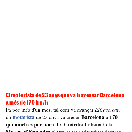
El motorista de 23 anys que va travessar Barcelona
a més de 170 km/h
Fa poc més d'un mes, tal com va avançar
ElCaso.cat
,
motorista
Barcelona
170
un
de 23 anys va creuar
a
quilòmetres per hora
Guàrdia Urbana
. La
i els
Mossos d'Esquadra
el van caçar i identificar després