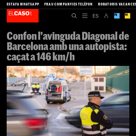
ESTAFA WHATSAPP
FRAU COMPANYIES TELÈFON
ROBATORIS VACANCE
Confon l'avinguda Diagonal de
Barcelona amb una autopista:
caçat a 146 km/h