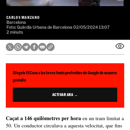
CARLOS MANZANO
Barcelona
Foto:
Guàrdia Urbana de Barcelona
02/05/2024 13:07
2 minuts
Afegeix El Caso a les teves fonts preferides de Google de manera
gratuïta
ACTIVAR ARA →
Caçat a 146 quilòmetres per hora
en un tram limitat a
50. Un conductor circulava a aquesta velocitat, que fins