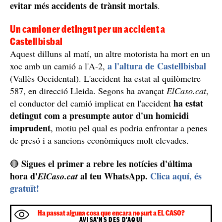
evitar més accidents de trànsit mortals
.
Un camioner detingut per un accident a
Castellbisbal
Aquest dilluns al matí, un altre motorista ha mort en un
a l'altura de Castellbisbal
xoc amb un camió a l'A-2,
(Vallès Occidental). L'accident ha estat al quilòmetre
587, en direcció Lleida. Segons ha avançat
ElCaso.cat
,
ha estat
el conductor del camió implicat en l'accident
detingut com a presumpte autor d'un homicidi
imprudent
, motiu pel qual es podria enfrontar a penes
de presó i a sancions econòmiques molt elevades.
Sigues el primer a rebre les notícies d'última
🔴
hora d'
al teu WhatsApp.
Clica aquí, és
ElCaso.cat
gratuït!
Ha passat alguna cosa que encara no surt a EL CASO?
AVISA'NS DES D'AQUÍ