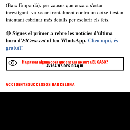
(Baix Empordà): per causes que encara s'estan
investigant, va xocar frontalment contra un cotxe i estan
intentant esbrinar més detalls per esclarir els fets.
Sigues el primer a rebre les notícies d'última
🔴
hora d'
al teu WhatsApp.
Clica aquí, és
ElCaso.cat
gratuït!
Ha passat alguna cosa que encara no surt a EL CASO?
AVISA'NS DES D'AQUÍ
ACCIDENTS
SUCCESSOS BARCELONA