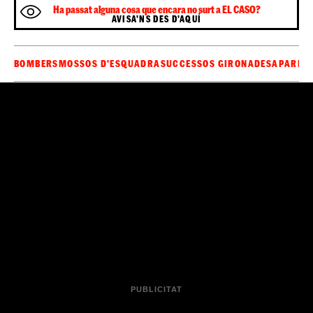
La Unitat d'Invstigació (UI) dels Mossos d'Esquadra no
ha tancat el cas i continua fent una recerca activa per
saber quin és el parador del jove que, tal com ha pogut
no és el primer cop que
saber
ElCaso.cat,
desapareix.
Sigues el primer a rebre les notícies d'última
🔴
hora d'
al teu WhatsApp.
Clica aquí, és
ElCaso.cat
gratuït!