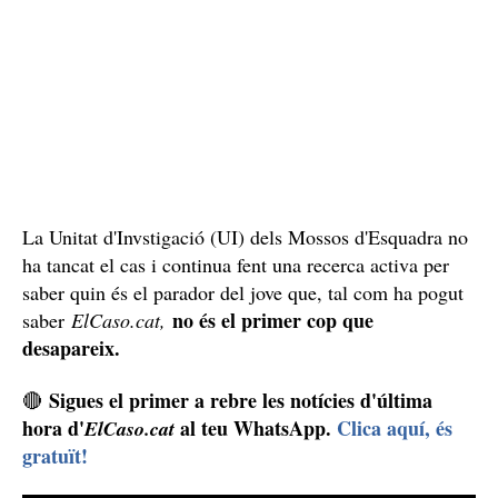
Aturen la recerca
Aquest divendres, 27 de febrer, els Bombers de la
aturat el dispositiu de recerca
Generalitat han
i no el
reprendran fins que no hi hagi més indicis del lloc on
podria haver anat el jove. Segons han informat fonts
dels Bombers a
ElCaso.cat,
els efectius van estar força
hores buscant el desaparegut, però ni el Grup Caní, ni
càmeres tèrmiques
els GRAE ni les
de la Unitat de
Drons van trobar cap pista sobre el desaparegut.