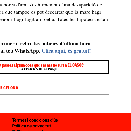
 hores d'ara, s'està tractant d'una desaparició de
ot i que tampoc es pot descartar que la mare hagi
enor i hagi fugit amb ella. Totes les hipòtesis estan
 primer a rebre les notícies d'última hora
al teu WhatsApp.
Clica aquí, és gratuït!
a passat alguna cosa que encara no surt a EL CASO?
AVISA'NS DES D'AQUÍ
ARCELONA
Termes i condicions d’ús
Política de privacitat