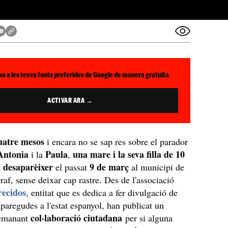
so a les teves fonts preferides de Google de manera gratuïta
ACTIVAR ARA →
uatre mesos
i encara no se sap res sobre el parador
Antonia
Paula
una mare i la seva filla de 10
i la
,
 desaparèixer
9 de març
el passat
al municipi de
rraf, sense deixar cap rastre. Des de l'associació
ecidos
, entitat que es dedica a fer divulgació de
paregudes a l'estat espanyol, han publicat un
col·laboració ciutadana
demanant
per si alguna