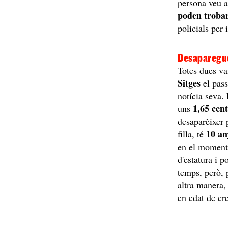
persona veu a
poden troba
policials per 
Desaparegud
Totes dues van
Sitges
el pas
notícia seva.
1,65 cen
uns
desaparèixer 
10 an
filla, té
en el moment
d'estatura i p
temps, però, 
altra manera,
en edat de cr