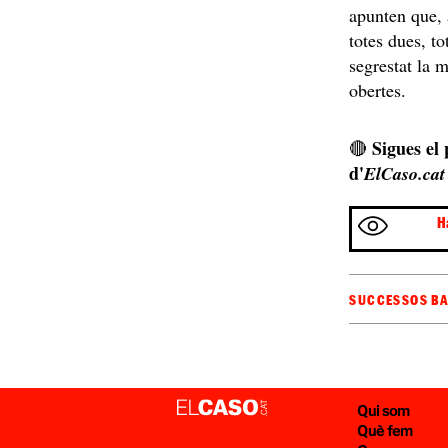
apunten que, a
totes dues, t
segrestat la m
obertes.
Sigues el
🔴
d'
ElCaso.cat
H
SUCCESSOS B
Qui som
Què fem