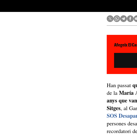
Afegeix El Ca
q
Han passat
María 
de la
anys que van
Sitges
, al Ga
SOS Desapar
persones desa
recordatori 