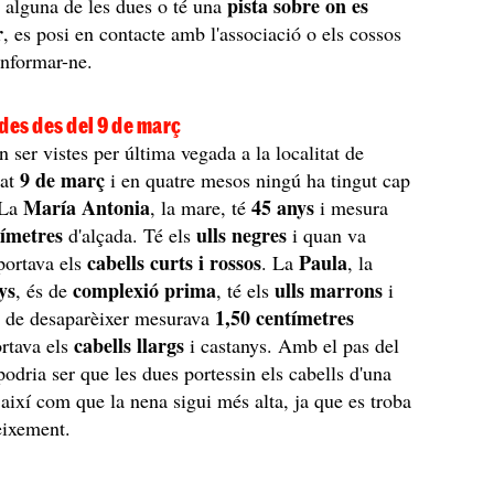
pista sobre on es
 alguna de les dues o té una
r
, es posi en contacte amb l'associació o els cossos
informar-ne.
es des del 9 de març
 ser vistes per última vegada a la localitat de
9 de març
sat
i en quatre mesos ningú ha tingut cap
María Antonia
45 anys
 La
, la mare, té
i mesura
tímetres
ulls negres
d'alçada. Té els
i quan va
cabells curts i rossos
Paula
portava els
. La
, la
ys
complexió prima
ulls marrons
, és de
, té els
i
1,50 centímetres
 de desaparèixer mesurava
cabells llargs
ortava els
i castanys. Amb el pas del
podria ser que les dues portessin els cabells d'una
 així com que la nena sigui més alta, ja que es troba
eixement.