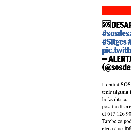
🆘 DESA
#sosdes
#Sitges
pic.twi
— ALERT
(@sosde
SOS
L'entitat
alguna 
tenir
la faciliti pe
posat a dispo
el 617 126 90
També es pode
in
electrònic