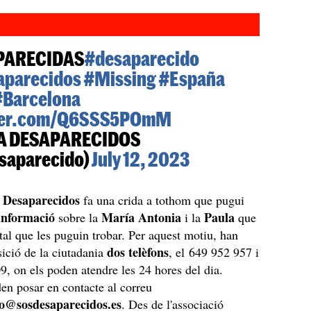
PARECIDAS
#desaparecido
aparecidos
#Missing
#España
#Barcelona
tter.com/Q6SSS5POmM
A DESAPARECIDOS
saparecido)
July 12, 2023
 Desaparecidos
fa una crida a tothom que pugui
informació
María Antonia
Paula
sobre la
i la
que
r tal que les puguin trobar. Per aquest motiu, han
dos telèfons
sició de la ciutadania
, el 649 952 957 i
9, on els poden atendre les 24 hores del dia.
n posar en contacte al correu
fo@sosdesaparecidos.es
. Des de l'associació