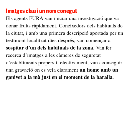
L'home va haver de rebre 23 punts de sutura. / Cedida