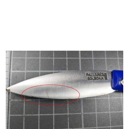
Amb aquestes proves, el grup d’investigació va engegar
un dispositiu de recerca que es va explotar el dimecres
localitzat al mateix
23 de juliol. El sospitós va ser
municipi i detingut
. A l’escorcoll, els agents li van
navalla Pallaresa plena de sang
intervenir una
,
suposadament la que havia utilitzat durant l’agressió. El
tacat de la sang de la víctima
ganivet estava encara
,
segons ha pogut saber
ElCaso.cat
. Violent i brut.