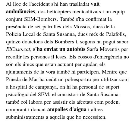
vuit
Al lloc de l'accident s'hi han traslladat
ambulàncies
, dos helicòpters medicalitzats i un equip
conjunt SEM-Bombers. També s'ha confirmat la
presència de set patrulles dels Mossos, dues de la
Policia Local de Santa Susanna, dues més de Palafolls,
quinze dotacions dels Bombers i, segons ha pogut saber
s'ha enviat un autobús
ElCaso.cat
,
Sarfa Moventis per
recollir les persones il·leses. Els cossos d'emergència no
són els únics que estan actuant per ajudar, els
ajuntaments de la vora també hi participen. Mentre que
Pineda de Mar ha cedit un poliesportiu per utilitzar com
a hospital de campanya, on hi ha personal de suport
psicològic del SEM, el consistori de Santa Susanna
també col·labora per assistir els afectats com poden,
ampolles d'aigua
comprant i donant
i altres
subministraments a aquells que ho necessiten.