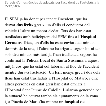
Serveis d'emergències desplaçats per l'accident de l'autobús a la
C-32 / ACN
El SEM ja ha donat per tancat l'incident, que ha
dos ferits greus
deixat
, un d'ells el conductor del
vehicle i l'altre un menor d'edat. Tots dos han estat
l'Hospital
traslladats amb helicòpters del SEM fins a
Germans Trias
, un d'ells ha estat enviat deu minuts
després de la una, i l'altre no ha trigat a seguir-lo, ni tan
sols deu minuts més tard ja l'han traslladat, segons ha
Policia Local de Santa Susanna
confirmat la
a aquest
mitjà, cos que ha estat col·laborant al lloc de l'accident
mentre durava l'actuació. Un ferit menys greu i dos dels
lleus han estat traslladats a l'Hospital de Mataró, i cinc
altres persones en estat greu han estat enviats a
l'Hospital Sant Jaume de Calella. L'alarma generada per
la situació ha activat també els ajuntaments de la zona
hospital de
i, a Pineda de Mar, s'ha muntat un