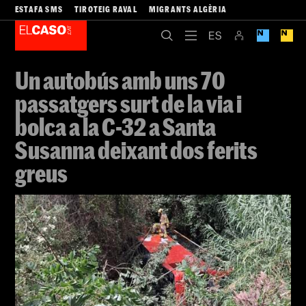
ESTAFA SMS
TIROTEIG RAVAL
MIGRANTS ALGÈRIA
Un autobús amb uns 70
passatgers surt de la via i
bolca a la C-32 a Santa
Susanna deixant dos ferits
greus