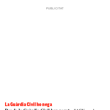
personatges que prenen decisions tan greus basades en
si és rendible o no la vida d’una persona
”. Per la
Francesc
seva part, l’alcalde de les Franqueses,
Colomé
, ha posat l’accent en la importància de
reprendre la cerca per mitjans oficials “de seguida que
les condicions meteorològiques ho permetin”.