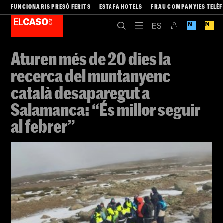
FUNCIONARIS PRESÓ FERITS
ESTAFA HOTELS
FRAU COMPANYIES TELÈ
Aturen més de 20 dies la
recerca del muntanyenc
català desaparegut a
Salamanca: “És millor seguir
al febrer”