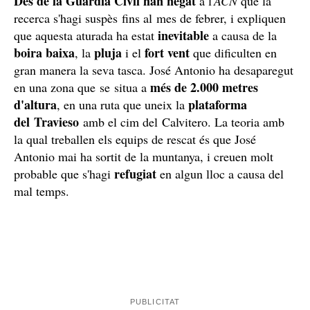
La Guàrdia Civil ho nega
Des de la Guàrdia Civil han negat
a l'
ACN
que la