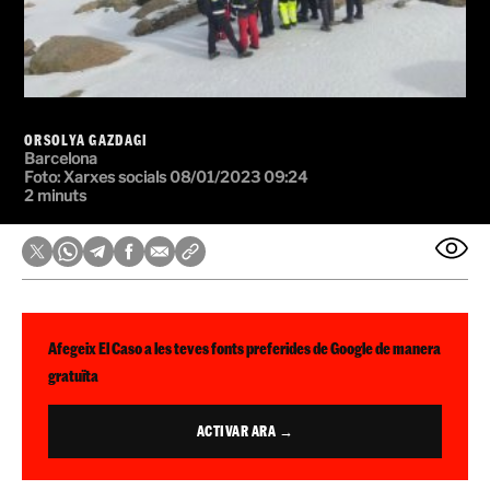
ORSOLYA GAZDAGI
Barcelona
Foto:
Xarxes socials
08/01/2023 09:24
2 minuts
Afegeix El Caso a les teves fonts preferides de Google de manera
gratuïta
ACTIVAR ARA →