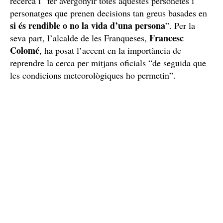
Davant l’aturada del dispositiu de recerca han fet una
crida als voluntaris
que vulguin col·laborar en la
recerca i “fer avergonyir totes aquestes personetes i