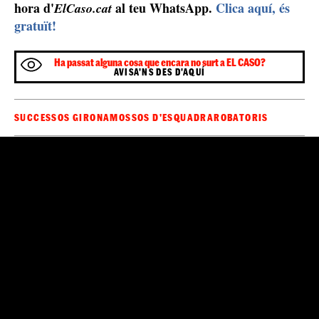
Sigues el primer a rebre les notícies d'última
🔴
hora d'
al teu WhatsApp.
Clica aquí, és
ElCaso.cat