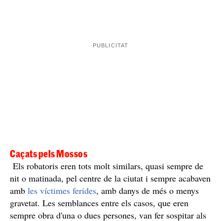
L'últim cas va ser el 31 de gener a l'avinguda Vidreres.
va donar un cop de puny a la seva víctima
El lladre
i
la va fer caure, la qual cosa va causar que es fracturés
un dit. Després d'això li va robar la cartera. També se
furtat dos telèfons
l'acusa d'haver
més quan els
propietaris no prestaven atenció.