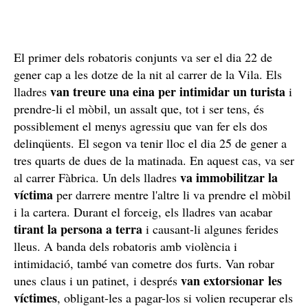
El primer dels robatoris conjunts va ser el dia 22 de
gener cap a les dotze de la nit al carrer de la Vila. Els
van treure una eina per intimidar un turista
lladres
i
prendre-li el mòbil, un assalt que, tot i ser tens, és
possiblement el menys agressiu que van fer els dos
delinqüents. El segon va tenir lloc el dia 25 de gener a
tres quarts de dues de la matinada. En aquest cas, va ser
va immobilitzar la
al carrer Fàbrica. Un dels lladres
víctima
per darrere mentre l'altre li va prendre el mòbil
i la cartera. Durant el forceig, els lladres van acabar
tirant la persona a terra
i causant-li algunes ferides
lleus. A banda dels robatoris amb violència i
intimidació, també van cometre dos furts. Van robar
van extorsionar les
unes claus i un patinet, i després
víctimes
, obligant-les a pagar-los si volien recuperar els