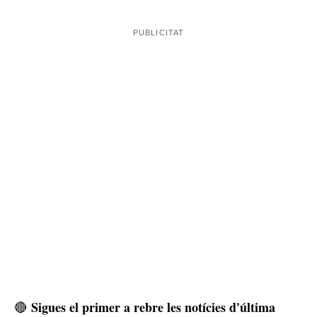
es podia tractar sempre dels mateixos
Mossos que
delinqüents
. Els policies van començar a investigar els
fets i finalment van poder identificar i detenir els dos
lladres, fent que els ciutadans puguin respirar més
tranquils, si més no, de moment. Tots dos homes han
quedat detinguts i han passat a disposició judicial, on es
decidirà si entren a la presó o no.