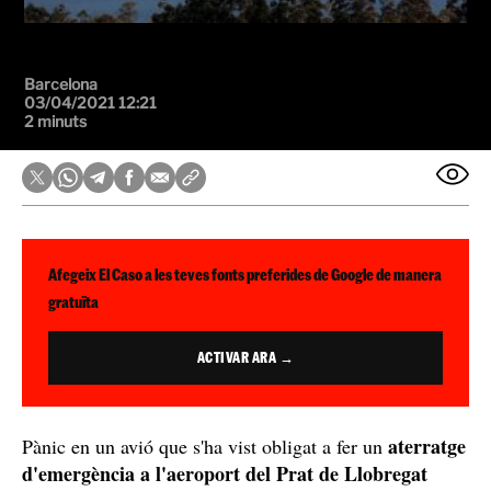
Barcelona
03/04/2021 12:21
2 minuts
Afegeix El Caso a les teves fonts preferides de Google de manera
gratuïta
ACTIVAR ARA →
aterratge
Pànic en un avió que s'ha vist obligat a fer un
d'emergència a l'aeroport del Prat de Llobregat