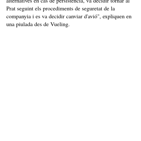
Un aterratge d'emergència a l'aeroport del Prat de Llobregat (Baix
Llobregat) per un error en un avió amb destí Eivissa / Arxiu
Problema no vinculat a la seguretat
tema no
"Just en enlairar, el comandant va detectar un
vinculat amb la seguretat
. Per a oferir millors