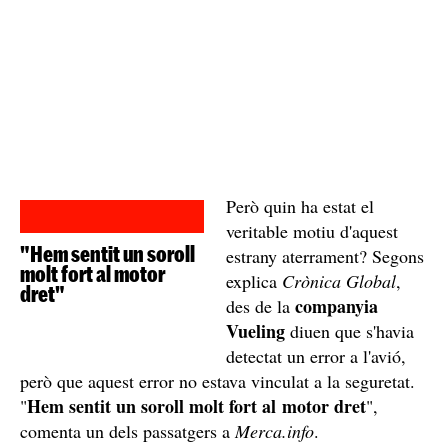
Però quin ha estat el
veritable motiu d'aquest
"Hem sentit un soroll
estrany aterrament? Segons
molt fort al motor
explica
Crònica Global
,
dret"
companyia
des de la
Vueling
diuen que s'havia
detectat un error a l'avió,
però que aquest error no estava vinculat a la seguretat.
Hem sentit un soroll molt fort al motor dret
"
",
comenta un dels passatgers a
Merca.info
.