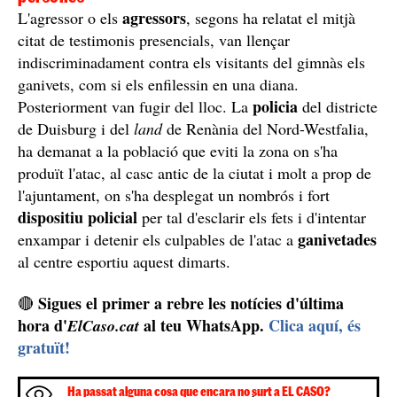
agressors
L'agressor o els
, segons ha relatat el mitjà
citat de testimonis presencials, van llençar
indiscriminadament contra els visitants del gimnàs els
ganivets, com si els enfilessin en una diana.
policia
Posteriorment van fugir del lloc. La
del districte
de Duisburg i del
land
de Renània del Nord-Westfalia,
ha demanat a la població que eviti la zona on s'ha
produït l'atac, al casc antic de la ciutat i molt a prop de
l'ajuntament, on s'ha desplegat un nombrós i fort
dispositiu policial
per tal d'esclarir els fets i d'intentar
ganivetades
enxampar i detenir els culpables de l'atac a
al centre esportiu aquest dimarts.
Sigues el primer a rebre les notícies d'última
🔴
hora d'
al teu WhatsApp.
Clica aquí, és
ElCaso.cat
gratuït!
Ha passat alguna cosa que encara no surt a EL CASO?