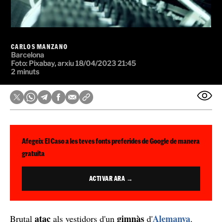
CARLOS MANZANO
Barcelona
Foto:
Pixabay, arxiu
18/04/2023 21:45
2 minuts
Afegeix El Caso a les teves fonts preferides de Google de manera
gratuïta
ACTIVAR ARA →
atac
gimnàs
Alemanya
Brutal
als vestidors d'un
d'
.