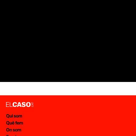
Qui som
Què fem
On som