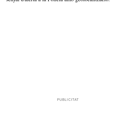
En una situació d'emergència, es pot trcuar al 112 o als
telèfons de la Policia Nacional (091) i de la Guàrdia
es pot recórrer
Civil (062) i en cas de no poder trucar
a l'aplicació ALERTCOPS
, des de la qual s'envia un
senyal d'alerta a la Policia amb geolocalització.