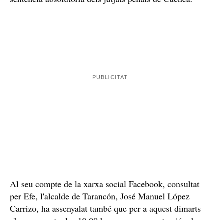
Tres dies de dol a Tarancón
L'Ajuntament de Tarancón ha decretat tres dies de dol
oficial i que les banderes onejen a mig pal en senyal de
dol per l'assassinat masclista d'Ouardia, de 43 anys, que
que
ha estat assassinada per la seva parella, de 38 anys,
va tenir una ordre d'allunyament sobre la morta
,
però que actualment es trobava inactiva després d'una
sentència absolutòria dels jutjats penals de Cuenca.