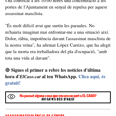
Al seu compte de la xarxa social Facebook, consultat
per Efe, l'alcalde de Tarancón, José Manuel López
Carrizo, ha assenyalat també que per a aquest dimarts
s'ha convocat a les 10:00 hores una concentració a les