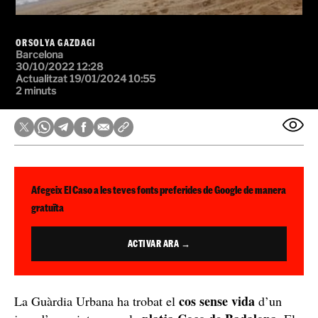
ORSOLYA GAZDAGI
Barcelona
30/10/2022 12:28
Actualitzat 19/01/2024 10:55
2 minuts
Afegeix El Caso a les teves fonts preferides de Google de manera
gratuïta
ACTIVAR ARA →
cos sense vida
La Guàrdia Urbana ha trobat el
d’un