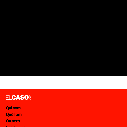
Qui som
Què fem
On som