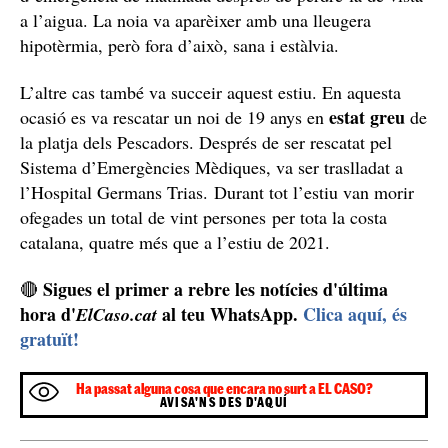
a l’aigua. La noia va aparèixer amb una lleugera
hipotèrmia, però fora d’això, sana i estàlvia.
L’altre cas també va succeir aquest estiu. En aquesta
estat greu
ocasió es va rescatar un noi de 19 anys en
de
la platja dels Pescadors. Després de ser rescatat pel
Sistema d’Emergències Mèdiques, va ser traslladat a
l’Hospital Germans Trias. Durant tot l’estiu van morir
ofegades un total de vint persones per tota la costa
catalana, quatre més que a l’estiu de 2021.
Sigues el primer a rebre les notícies d'última
🔴
hora d'
al teu WhatsApp.
Clica aquí, és
ElCaso.cat
gratuït!
Ha passat alguna cosa que encara no surt a EL CASO?
AVISA'NS DES D'AQUÍ