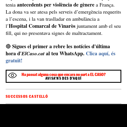
aixecar del llit.
Després de comprovar el seu estat físic, molt deteriorat,
la policia va procedir amb l’arrest de l’home, qui ja