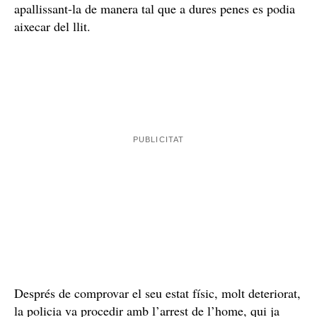
Apallissada cada dia
La dona va explicar als agents que tant ella com el seu
fill portaven des de la Nit de Nadal sense sortir de
l’habitació, on els havia portat la seva parella. Segons
la maltractava cada dia
la seva declaració, l’home
,
apallissant-la de manera tal que a dures penes es podia