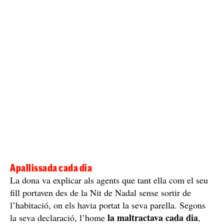
evidents signes de
víctima, ficada al llit amb
maltractament
i visiblement nerviosa.