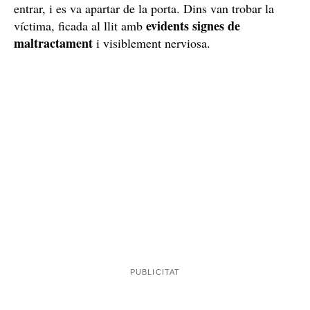
Els agents van pujar fins a l'habitació, on els va rebre el
detingut. En preguntar-li si hi havia algú més amb ell,
els va contestar que la seva dona i el seu fill. Tampoc
va oposar resistència quan la Guàrdia Civil va voler
entrar, i es va apartar de la porta. Dins van trobar la