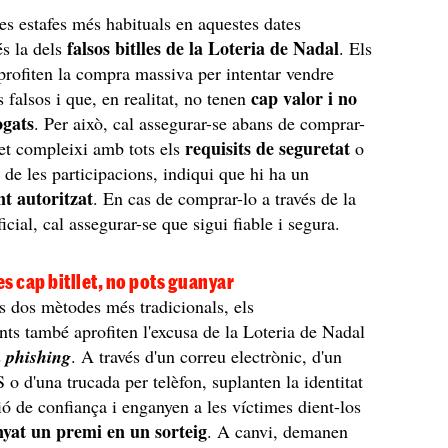
les estafes més habituals en aquestes dates
falsos bitlles de la Loteria de Nadal
s la dels
. Els
profiten la compra massiva per intentar vendre
cap valor i no
 falsos i que, en realitat, no tenen
ogats
. Per això, cal assegurar-se abans de comprar-
requisits de seguretat
llet compleixi amb tots els
o
 de les participacions, indiqui que hi ha un
t autoritzat
. En cas de comprar-lo a través de la
cial, cal assegurar-se que sigui fiable i segura.
s cap bitllet, no pots guanyar
s dos mètodes més tradicionals, els
nts també aprofiten l'excusa de la Loteria de Nadal
s
phishing
. A través d'un correu electrònic, d'un
o d'una trucada per telèfon, suplanten la identitat
ció de confiança i enganyen a les víctimes dient-los
yat un premi en un sorteig
. A canvi, demanen