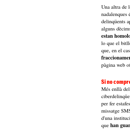
Una altra de 
nadalenques é
delinqüents a
alguns dècims
estan homol
lo que el bit
que, en el cas
fraccionamen
pàgina web ofi
Si no compre
Més enllà del
ciberdelinqüe
per fer estafe
missatge SMS 
d'una institu
han guan
que