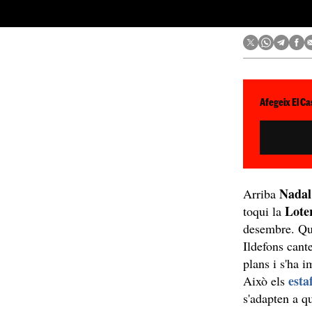
Afegeix El Ca
Nada
Arriba
Lote
toqui la
desembre. Qu
Ildefons cant
plans i s'ha i
esta
Això els
s'adapten a q