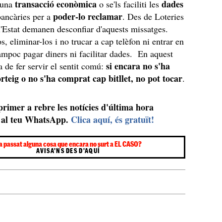
transacció econòmica
dades
i una
o se'ls faciliti les
poder-lo reclamar
ancàries per a
. Des de Loteries
l'Estat demanen desconfiar d'aquests missatges.
s, eliminar-los i no trucar a cap telèfon ni entrar en
ampoc pagar diners ni facilitar dades. En aquest
si encara no s'ha
a de fer servir el sentit comú:
orteig o no s'ha comprat cap bitllet, no pot tocar
.
 primer a rebre les notícies d'última hora
al teu WhatsApp.
Clica aquí, és gratuït!
a passat alguna cosa que encara no surt a EL CASO?
AVISA'NS DES D'AQUÍ