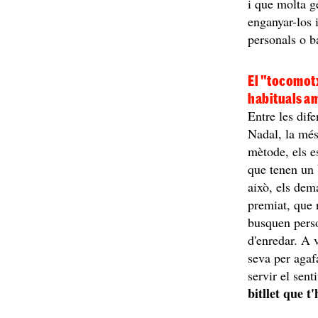
i que molta g
enganyar-los 
personals o b
El "tocomotx
habituals am
Entre les dif
Nadal, la mé
mètode, els e
que tenen un
això, els de
premiat, que 
busquen perso
d'enredar. A 
seva per agaf
servir el sen
bitllet que t