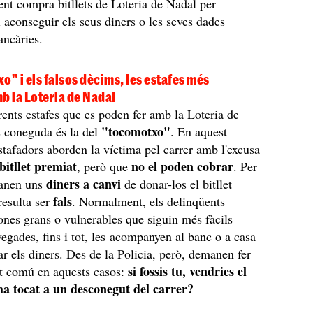
ent compra bitllets de Loteria de Nadal per
i aconseguir els seus diners o les seves dades
ancàries.
o" i els falsos dècims, les estafes més
b la Loteria de Nadal
erents estafes que es poden fer amb la Loteria de
"tocomotxo"
s coneguda és la del
. En aquest
stafadors aborden la víctima pel carrer amb l'excusa
bitllet premiat
no el poden cobrar
, però que
. Per
diners a canvi
manen uns
de donar-los el bitllet
fals
resulta ser
. Normalment, els delinqüents
nes grans o vulnerables que siguin més fàcils
vegades, fins i tot, les acompanyen al banc o a casa
ar els diners. Des de la Policia, però, demanen fer
si fossis tu, vendries el
tit comú en aquests casos:
'ha tocat a un desconegut del carrer?