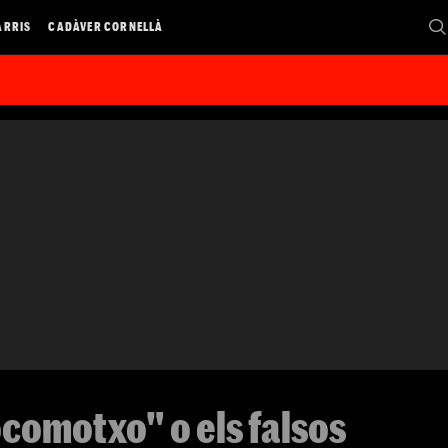
ARRIS
CADÀVER CORNELLÀ
ocomotxo" o els falsos