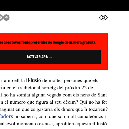
so a les teves fonts preferides de Google de manera gratuïta
ACTIVAR ARA →
l
il·lusió
i amb ell la
de moltes persones que els
ria
en el tradicional sorteig del pròxim 22 de
i no ha somiat alguna vegada com els nens de Sant
en el número que figura al seu dècim? Qui no ha fet
maginat en que es gastaria els diners que li tocarien?
fadors
ho saben i, com que són molt camaleònics i
ualsevol moment o excusa, aprofiten aquesta il·lusió