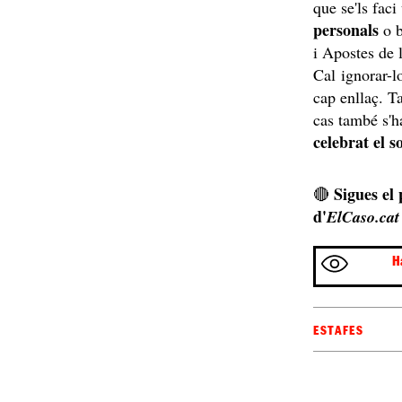
que se'ls fac
personals
o b
i Apostes de 
Cal ignorar-lo
cap enllaç. T
cas també s'h
celebrat el s
Sigues el
🔴
d'
ElCaso.cat
H
ESTAFES