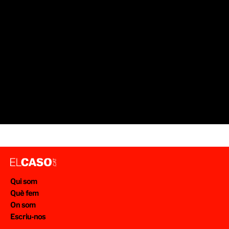
Qui som
Què fem
On som
Escriu-nos