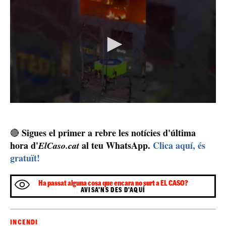
Sigues el primer a rebre les notícies d'última
🔴
hora d'
al teu WhatsApp.
Clica aquí, és
ElCaso.cat
gratuït!
Ha passat alguna cosa que encara no surt a EL CASO?
AVISA'NS DES D'AQUÍ
INCENDI