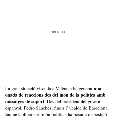
Pel que fa a les causes de l’incendi, el degà del Col·legi
Luis Sendra
d’Arquitectes de València,
, ha explicat en
declaracions a Antena 3 que podrien tenir l'origen en el
material de la façana, d’alumini i un aïllament que
podria ser de poliuretà, molt inflamable i freqüentment
utilitzat en la construcció. La visió dels experts és que
les flames s’han pogut estendre amb rapidesa pels
materials empleats en la construcció de la façana.