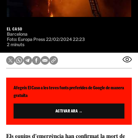
EL CASO
Barcelona
Foto:
Europa Press
22/02/2024 22:23
2 minuts
Afegeix El Caso a les teves fonts preferides de Google de manera
gratuïta
ACTIVAR ARA →
Els equips d'emergència han confirmat la mort de