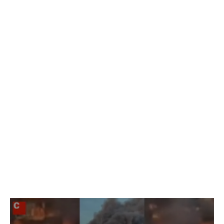
flames, que han deixat estampes de gran impacte. Tant
és així que fins i tot les impressionants imatges han
donat la volta al món a través de mitjans de
comunicació internacionals.