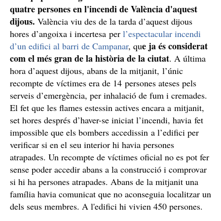
quatre persones en l'incendi de València d'aquest
dijous.
València viu des de la tarda d’aquest dijous
hores d’angoixa i incertesa per
l’espectacular incendi
e ja és considerat
d’un edifici al barri de Campanar
, qu
com el més gran de la història de la ciutat
. A última
hora d’aquest dijous, abans de la mitjanit, l’únic
recompte de víctimes era de 14 persones ateses pels
serveis d’emergència, per inhalació de fum i cremades.
El fet que les flames estessin actives encara a mitjanit,
set hores després d’haver-se iniciat l’incendi, havia fet
impossible que els bombers accedissin a l’edifici per
verificar si en el seu interior hi havia persones
atrapades. Un recompte de víctimes oficial no es pot fer
sense poder accedir abans a la construcció i comprovar
si hi ha persones atrapades. Abans de la mitjanit una
família havia comunicat que no aconseguia localitzar un
dels seus membres. A l'edifici hi vivien 450 persones.