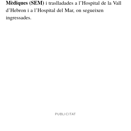
Granollers
Perseguits per la policia de
i també quan
Trànsit dels Mossos
s’hi sumaven efectius de
d’Esquadra
, el vehicle, un Jaguar robat feia poques
Sarrià
hores a
, a Barcelona, ha perdut el control i s’ha
accidentat de manera greu contra una de les tanques de
l’AP-7. Dos dels ocupants del cotxe, presumptes lladres,
Sistema d’Emergències
han hagut de ser atesos pel
Mèdiques (SEM)
i traslladades a l’Hospital de la Vall