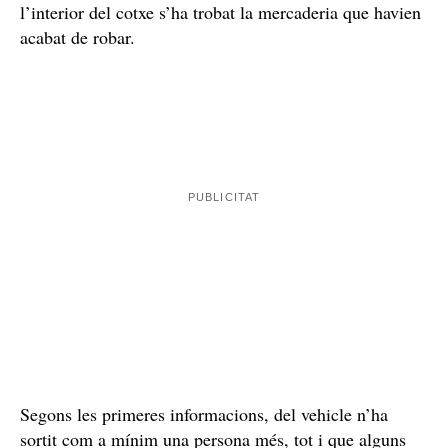
No es pateix per la seva vida, però estan greus, segons
fonts al corrent de la investigació. Han quedat detinguts.
homes de 32 i 42 anys
Es tracta de dos
, els dos amb
nacionalitat espanyola
antecedents i els dos de
. A
l’interior del cotxe s’ha trobat la mercaderia que havien