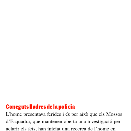
testimonis asseguren que han vist una segona persona
Mossos
també marxar. El que sí que tenen clar els
, per
el conductor s’ha pogut
on han trobat els ferits, que
escapar
.