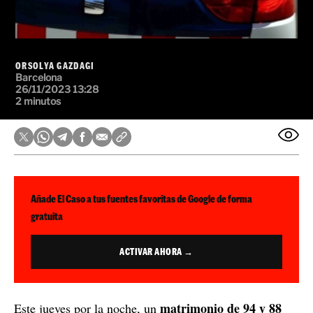
ORSOLYA GAZDAGI
Barcelona
26/11/2023 13:28
2 minutos
Añade El Caso a tus fuentes favoritas de Google de forma
gratuita
ACTIVAR AHORA →
matrimonio de 94 y 88
Este jueves por la noche, un