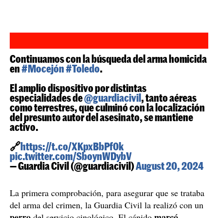
Continuamos con la búsqueda del arma homicida
en
#Mocejón
#Toledo
.
El amplio dispositivo por distintas
especialidades de
@guardiacivil
, tanto aéreas
como terrestres, que culminó con la localización
del presunto autor del asesinato, se mantiene
activo.
🔗
https://t.co/XKpxBbPf0k
pic.twitter.com/SboynWDybV
— Guardia Civil (@guardiacivil)
August 20, 2024
La primera comprobación, para asegurar que se trataba
del arma del crimen, la Guardia Civil la realizó con un
perro
marcó
del servicio cinológico. El cánido