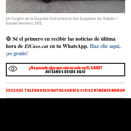
Un furgón de la Guardia Civil entra en los Juzgados de Toledo /
Ismael Herrero, EFE
Sé el primero en recibir las noticias de última
🔴
hora de
en tu WhatsApp.
Haz clic aquí,
ElCaso.cat
¡es gratis!
¿Ha pasado algo que aún no sale en EL CASO?
AVÍSANOS DESDE AQUÍ
SUCESOS TOLEDO
ASESINATO
GUARDIA CIVIL
CRÍMENES
MENORES