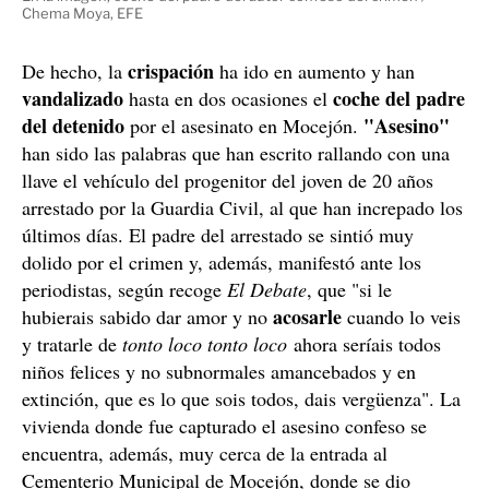
Chema Moya, EFE
crispación
De hecho, la
ha ido en aumento y han
vandalizado
coche del padre
hasta en dos ocasiones el
del detenido
"Asesino"
por el asesinato en Mocejón.
han sido las palabras que han escrito rallando con una
llave el vehículo del progenitor del joven de 20 años
arrestado por la Guardia Civil, al que han increpado los
últimos días. El padre del arrestado se sintió muy
dolido por el crimen y, además, manifestó ante los
periodistas, según recoge
El Debate
, que "si le
acosarle
hubierais sabido dar amor y no
cuando lo veis
y tratarle de
tonto loco tonto loco
ahora seríais todos
niños felices y no subnormales amancebados y en
extinción, que es lo que sois todos, dais vergüenza". La
vivienda donde fue capturado el asesino confeso se
encuentra, además, muy cerca de la entrada al
Cementerio Municipal de Mocejón, donde se dio