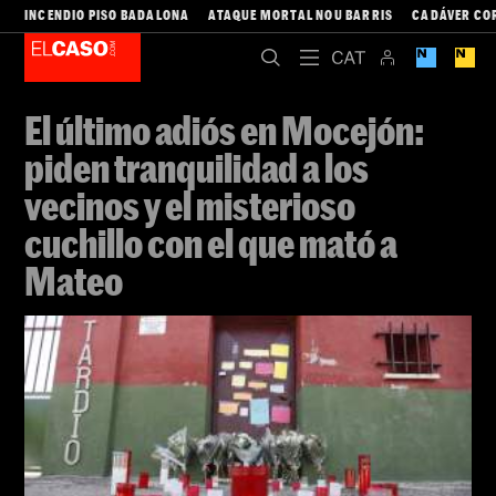
INCENDIO PISO BADALONA
ATAQUE MORTAL NOU BARRIS
CADÁVER CO
El último adiós en Mocejón:
piden tranquilidad a los
vecinos y el misterioso
cuchillo con el que mató a
Mateo