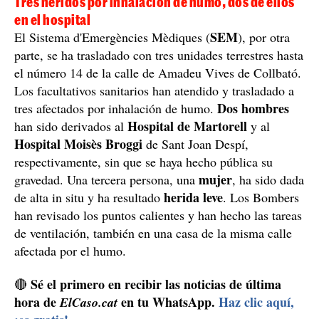
Tres heridos por inhalación de humo, dos de ellos
en el hospital
SEM
El Sistema d'Emergències Mèdiques (
), por otra
parte, se ha trasladado con tres unidades terrestres hasta
el número 14 de la calle de Amadeu Vives de Collbató.
Los facultativos sanitarios han atendido y trasladado a
Dos hombres
tres afectados por inhalación de humo.
Hospital de Martorell
han sido derivados al
y al
Hospital Moisès Broggi
de Sant Joan Despí,
respectivamente, sin que se haya hecho pública su
mujer
gravedad. Una tercera persona, una
, ha sido dada
herida leve
de alta in situ y ha resultado
. Los Bombers
han revisado los puntos calientes y han hecho las tareas
de ventilación, también en una casa de la misma calle
afectada por el humo.
Sé el primero en recibir las noticias de última
🔴
hora de
en tu WhatsApp.
Haz clic aquí,
ElCaso.cat