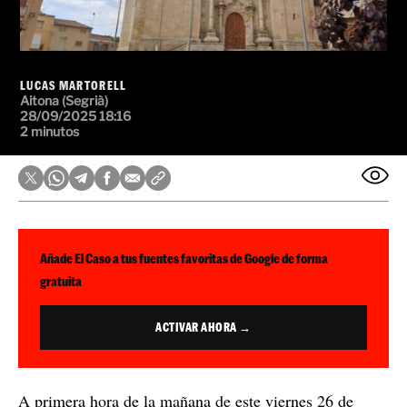
LUCAS MARTORELL
Aitona (Segrià)
28/09/2025 18:16
2 minutos
Añade El Caso a tus fuentes favoritas de Google de forma
gratuita
ACTIVAR AHORA →
A primera hora de la mañana de este viernes 26 de