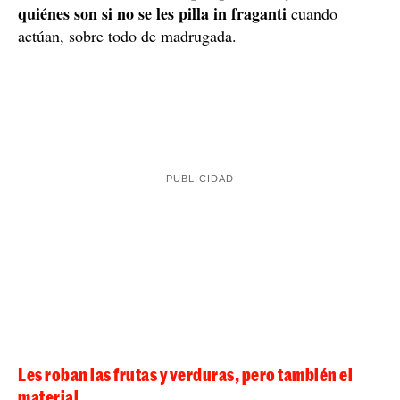
En su caso, en el que se dedican a todo el proceso del
cultivo, desde el plantel para hacer las semillas hasta la
venta de los productos finales, este tipo de robos supone
un gran perjuicio, tanto en cuanto al valor económico
como por la pérdida de tiempo que genera, ya que
muchas veces no es la plantación que les roban en el
momento, sino que también afecta a cultivos que
no se puede
puedan hacer en un futuro. No obstante,
denunciar a los ladrones porque es muy difícil saber