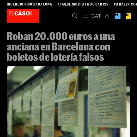
INCENDIO PISO BADALONA
ATAQUE MORTAL NOU BARRIS
CADÁVER CO
Roban 20.000 euros a una
anciana en Barcelona con
boletos de lotería falsos