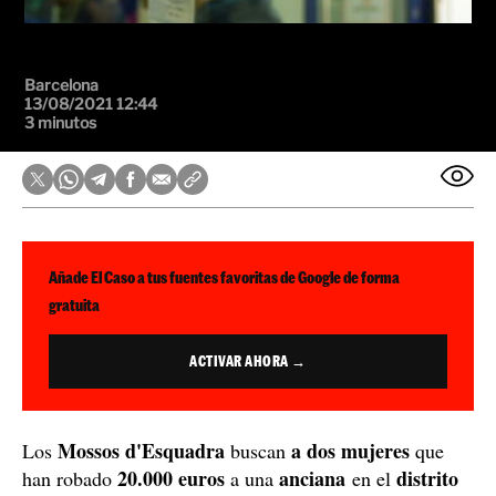
Barcelona
13/08/2021 12:44
3 minutos
Añade El Caso a tus fuentes favoritas de Google de forma
gratuita
ACTIVAR AHORA →
Mossos d'Esquadra
a dos mujeres
Los
buscan
que
20.000 euros
anciana
distrito
han robado
a una
en el