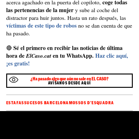
coge todas
acerca agachado en la puerta del copiloto,
las pertenencias de la mujer
y sube al coche del
distractor para huir juntos. Hasta un rato después, las
víctimas de este tipo de robos
no se dan cuenta de que
ha pasado.
Sé el primero en recibir las noticias de última
🔴
hora de
en tu WhatsApp.
Haz clic aquí,
ElCaso.cat
¡es gratis!
¿Ha pasado algo que aún no sale en EL CASO?
AVÍSANOS DESDE AQUÍ
ESTAFAS
SUCESOS BARCELONA
MOSSOS D'ESQUADRA