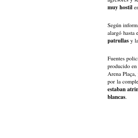
muy hostil
en
Según informa
alargó hasta 
patrullas
y l
Fuentes polic
producido en
Arena Plaça, 
por la comple
estaban atri
blancas
.