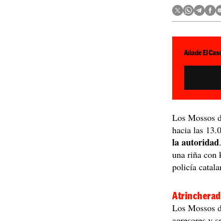
Añade El Caso
Los Mossos d
hacia las 13.
la autoridad
una riña con 
policía catala
Atrincherad
Los Mossos d'
agresores y s