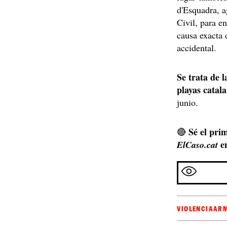
d'Esquadra, a
Civil, para en
causa exacta 
accidental.
Se trata de 
playas catal
junio.
Sé el prim
🔴
e
ElCaso.cat
VIOLENCIA
ARM