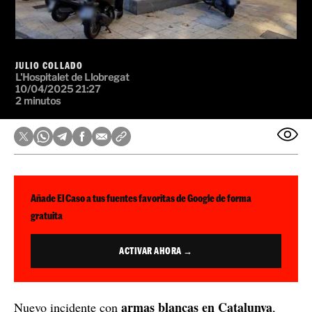
JULIO COLLADO
L'Hospitalet de Llobregat
10/04/2025 21:27
2 minutos
Añade El Caso a tus fuentes favoritas de Google de forma
gratuita
ACTIVAR AHORA →
armas blancas en Catalunya
Nuevo incidente con
,