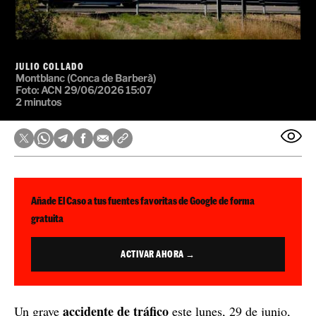
JULIO COLLADO
Montblanc (Conca de Barberà)
Foto: ACN
29/06/2026 15:07
2 minutos
Añade El Caso a tus fuentes favoritas de Google de forma
gratuita
ACTIVAR AHORA →
accidente de tráfico
Un grave
este lunes, 29 de junio,