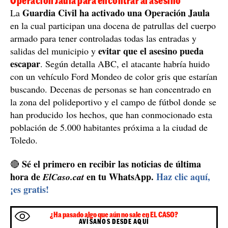
Operación Jaula para encontrar al asesino
Guardia Civil ha activado una Operación Jaula
La
en la cual participan una docena de patrullas del cuerpo
armado para tener controladas todas las entradas y
evitar que el asesino pueda
salidas del municipio y
escapar
. Según detalla ABC, el atacante habría huido
con un vehículo Ford Mondeo de color gris que estarían
buscando. Decenas de personas se han concentrado en
la zona del polideportivo y el campo de fútbol donde se
han producido los hechos, que han conmocionado esta
población de 5.000 habitantes próxima a la ciudad de
Toledo.
Sé el primero en recibir las noticias de última
🔴
hora de
en tu WhatsApp.
Haz clic aquí,
ElCaso.cat
¡es gratis!
¿Ha pasado algo que aún no sale en EL CASO?
AVÍSANOS DESDE AQUÍ