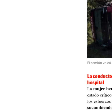
El camión volcó a
La conducto
hospital
mujer he
La
estado crític
los esfuerzos
sucumbiendo 