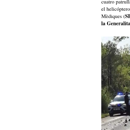
cuatro patrull
el helicópter
S
Mèdiques (
la Generalit