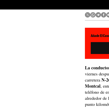
Añade El Caso
La conductor
viernes desp
N-2
carretera
Montcal
, en
teléfono de e
alrededor de l
punto kilomét