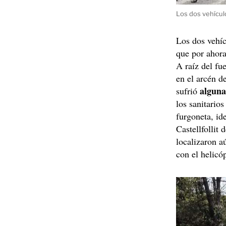
Los dos vehícul
Los dos vehí
que por ahora
A raíz del fu
en el arcén d
alguna
sufrió
los sanitario
furgoneta, id
Castellfollit 
localizaron a
con el helicó