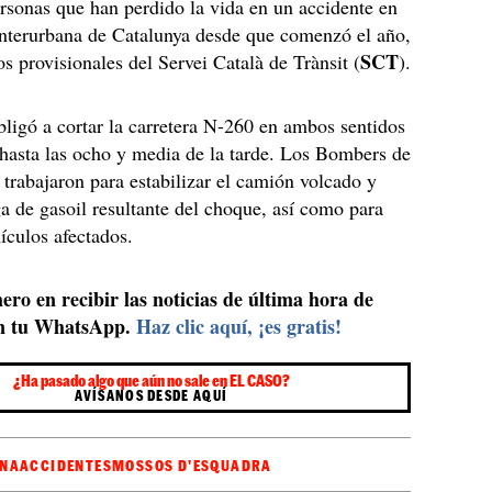
sonas que han perdido la vida en un accidente en
 interurbana de Catalunya desde que comenzó el año,
SCT
os provisionales del Servei Català de Trànsit (
).
obligó a cortar la carretera N-260 en ambos sentidos
hasta las ocho y media de la tarde. Los Bombers de
t trabajaron para estabilizar el camión volcado y
ga de gasoil resultante del choque, así como para
ehículos afectados.
ero en recibir las noticias de última hora de
n tu WhatsApp.
Haz clic aquí, ¡es gratis!
¿Ha pasado algo que aún no sale en EL CASO?
AVÍSANOS DESDE AQUÍ
ONA
ACCIDENTES
MOSSOS D'ESQUADRA