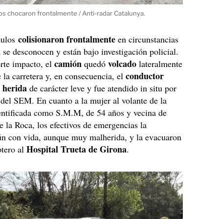
os chocaron frontalmente / Anti-radar Catalunya.
colisionaron frontalmente
culos
en circunstancias
 se desconocen y están bajo investigación policial.
camión
volcado
erte impacto, el
quedó
lateralmente
conductor
e la carretera y, en consecuencia, el
 herida
de carácter leve y fue atendido in situ por
s del SEM. En cuanto a la mujer al volante de la
entificada como S.M.M, de 54 años y vecina de
de la Roca, los efectivos de emergencias la
ún con vida, aunque muy malherida, y la evacuaron
Hospital Trueta de Girona
ptero al
.