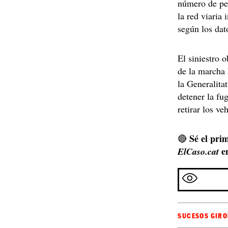
número de per
la red viaria
según los dat
El siniestro 
de la marcha 
la Generalita
detener la fu
retirar los v
Sé el prim
🔴
e
ElCaso.cat
SUCESOS GIR