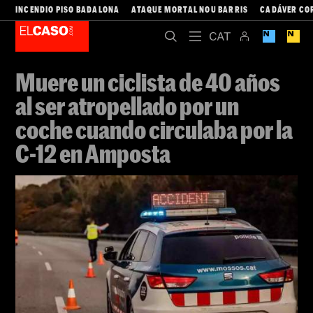
INCENDIO PISO BADALONA
ATAQUE MORTAL NOU BARRIS
CADÁVER CO
Muere un ciclista de 40 años
al ser atropellado por un
coche cuando circulaba por la
C-12 en Amposta