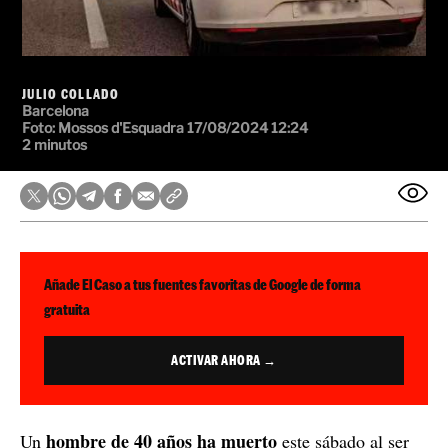
JULIO COLLADO
Barcelona
Foto:
Mossos d'Esquadra
17/08/2024 12:24
2 minutos
Añade El Caso a tus fuentes favoritas de Google de forma
gratuita
ACTIVAR AHORA →
hombre de 40 años ha muerto
Un
este sábado al ser