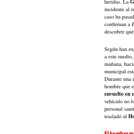
G
heridas. La
incidente al 
caso ha pasa
confirman a
descubrir qué
Según han ex
a este medio,
mañana, hacia
municipal est
Durante una 
hombre que e
envuelto en
vehículo no l
personal sani
Ho
trasladó al
El hombre mu