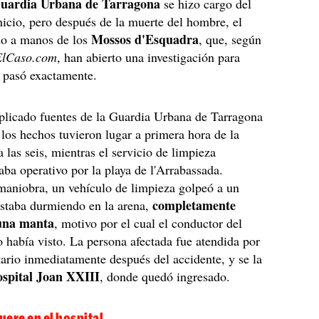
uardia Urbana de Tarragona
se hizo cargo del
inicio, pero después de la muerte del hombre, el
Mossos d'Esquadra
do a manos de los
, que, según
ElCaso.com
, han abierto una investigación para
 pasó exactamente.
plicado fuentes de la Guardia Urbana de Tarragona
 los hechos tuvieron lugar a primera hora de la
 las seis, mientras el servicio de limpieza
aba operativo por la playa de l'Arrabassada.
maniobra, un vehículo de limpieza golpeó a un
completamente
staba durmiendo en la arena,
 una manta
, motivo por el cual el conductor del
o había visto. La persona afectada fue atendida por
tario inmediatamente después del accidente, y se la
spital Joan XXIII
, donde quedó ingresado.
ere en el hospital