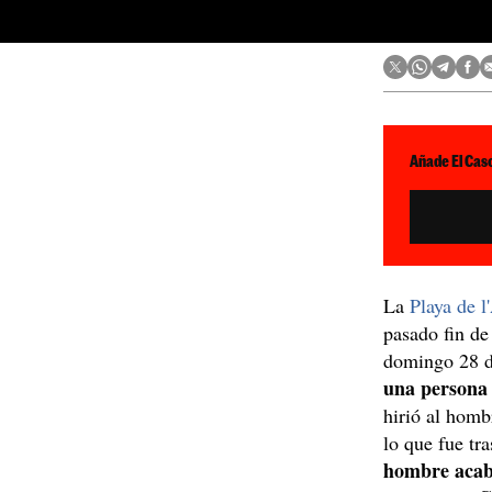
Añade El Caso
La
Playa de l
pasado fin de
domingo 28 d
una persona
hirió al homb
lo que fue tr
hombre acabó