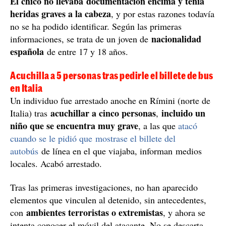
El chico no llevaba documentación encima y tenía
heridas graves a la cabeza
, y por estas razones todavía
no se ha podido identificar. Según las primeras
nacionalidad
informaciones, se trata de un joven de
española
de entre 17 y 18 años.
Acuchilla a 5 personas tras pedirle el billete de bus
en Italia
Un individuo fue arrestado anoche en Rímini (norte de
acuchillar a cinco personas
incluido un
Italia) tras
,
niño que se encuentra muy grave
, a las que
atacó
cuando se le pidió que mostrase el billete del
autobús
de línea en el que viajaba, informan medios
locales. Acabó arrestado.
Tras las primeras investigaciones, no han aparecido
elementos que vinculen al detenido, sin antecedentes,
ambientes terroristas o extremistas
con
, y ahora se
intenta conocer el móvil del atacante. No se descarta