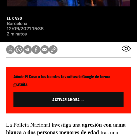
EL CASO
Barcelona
12/09/2021 15:38
2 minutos
Añade El Caso a tus fuentes favoritas de Google de forma
gratuita
ACTIVAR AHORA →
agresión con arma
La Policía Nacional investiga una
blanca a dos personas menores de edad
tras una