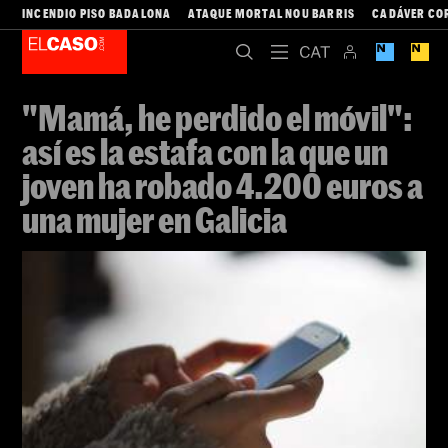
INCENDIO PISO BADALONA
ATAQUE MORTAL NOU BARRIS
CADÁVER CO
"Mamá, he perdido el móvil":
así es la estafa con la que un
joven ha robado 4.200 euros a
una mujer en Galicia