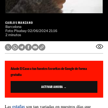
CARLOS MANZANO
Barcelona
Foto:
Pixabay
02/06/2024 21:16
2 minutos
Añade El Caso a tus fuentes favoritas de Google de forma
gratuita
ACTIVAR AHORA →
estafas
Las
son tan variadas en nuestros días que