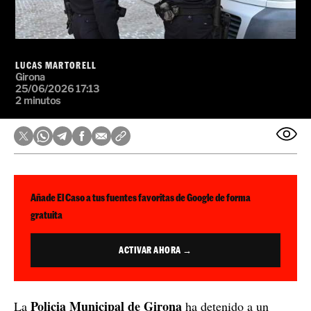
LUCAS MARTORELL
Girona
25/06/2026 17:13
2 minutos
Añade El Caso a tus fuentes favoritas de Google de forma
gratuita
ACTIVAR AHORA →
Policia Municipal de Girona
La
ha detenido a un