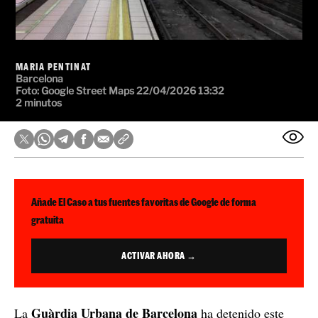
MARIA PENTINAT
Barcelona
Foto: Google Street Maps
22/04/2026 13:32
2 minutos
Añade El Caso a tus fuentes favoritas de Google de forma
gratuita
ACTIVAR AHORA →
Guàrdia Urbana de Barcelona
La
ha detenido este