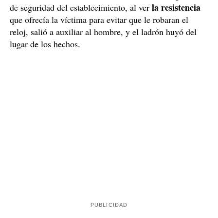
El asalto sale mal
Poco después de las cinco de la tarde, los policías
vieron cómo el ladrón se fijaba en un hombre que
mirando un escaparate
estaba
de una tienda del
passeig de Gràcia. En un momento dado, el ladrón
de manera violenta
intentó robar,
, el reloj que llevaba
valorado en 45.000 euros.
el ciudadano,
El vigilante