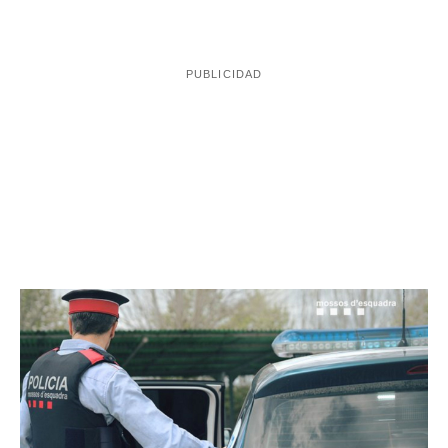
Detenido por matar a su madre y herir a su hermano
en Vilafranca
Una persona ha muerto este viernes
, presuntamente
calle de los Ferrers
de forma violenta, en un piso de la
de Vilafranca del Penedès
, en el centro de la
localidad. Según ha podido saber la ACN, la policía ya
ha arrestado a un hombre como presunto responsable de
habría matado su madre y habría
los hechos, que
herido su hermano.