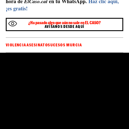
Detención Mossos d'Esquadra / Archivo
Algunos
Los hechos ocurrieron sobre las 19 horas.
medios indican que la muerte se produjo por arma
blanca.
Según la CCMA, el detenido ha sufrido
brote psicótico durante el homicidio.
un
Cuando los
servicios de emergencia y la policía han llegado ya no
pudieron hacer nada para salvar la vida de la mujer.
Los agentes del Área de Investigación Criminal de la
Región Metropolitana Sur se han hecho cargo de la
investigación y el juzgado de instrucción ha decretado
secreto de las actuaciones.
el
Sé el primero en recibir las noticias de última
🔴
hora de
en tu WhatsApp.
Haz clic aquí,
ElCaso.cat