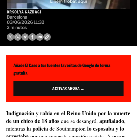
ORSOLYA GAZDAGI
Barcelona
03/06/2026 11:32
2 minutos
Añade El Caso a tus fuentes favoritas de Google de forma
gratuita
ACTIVAR AHORA →
Indignación y rabia en el Reino Unido por la muerte
de un chico de 18 años
apuñalado
que se desangró,
,
la policía
lo esposaba y lo
mientras
de Southampton
arrestaba
por una supuesta agresión racista. A pocos