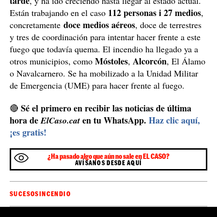
tarde
, y ha ido creciendo hasta llegar al estado actual.
112 personas i 27 medios
Están trabajando en el caso
,
doce medios aéreos
concretamente
, doce de terrestres
y tres de coordinación para intentar hacer frente a este
fuego que todavía quema. El incendio ha llegado ya a
Móstoles
Alcorcón
otros municipios, como
,
, El Álamo
o Navalcarnero. Se ha mobilizado a la Unidad Militar
de Emergencia (UME) para hacer frente al fuego.
Sé el primero en recibir las noticias de última
🔴
hora de
en tu WhatsApp.
Haz clic aquí,
ElCaso.cat
¡es gratis!
¿Ha pasado algo que aún no sale en EL CASO?
AVÍSANOS DESDE AQUÍ
SUCESOS
INCENDIO