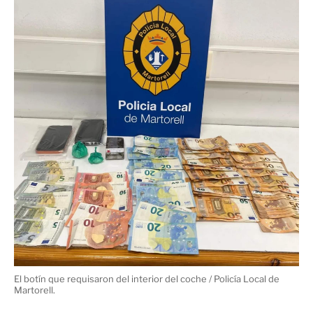
El detenido golpeó los vehículos policiales con su coche / Policía
Local de Martorell.
Al final, pudieron arrinconar al individuo y lo
inmovilizaron mientras registraban su coche. En el
100 gramos de hachís y
quince de
interior encontraron
cocaína
2.260 euros en
dividida en bolsitas, así como
efectivo
, supuestamente obtenidos de la venta de estas
sustancias. Por lo tanto, el hombre quedó detenido,
delitos de resistencia y desobediencia
acusado de los
,
atentado contra los agentes de la autoridad
contra
,
la salud pública
daños
conducción temeraria y
,
,
conducción sin carné
.