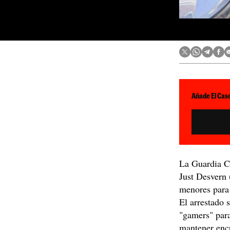
Añade El Caso
La Guardia C
Just Desvern
menores par
El arrestado
"gamers" para
mantener encu