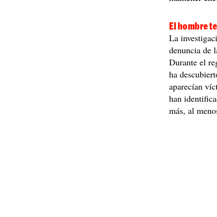
El hombre te
La investigac
denuncia de l
Durante el re
ha descubier
aparecían víc
han identific
más, al menos