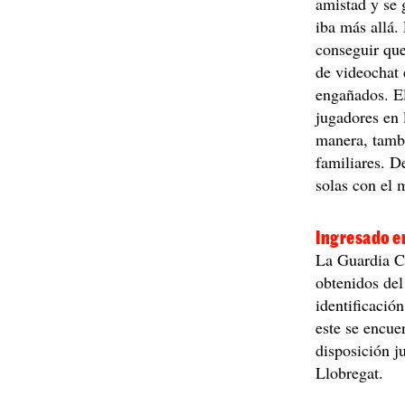
amistad y se 
iba más allá.
conseguir qu
de videochat 
engañados. El
jugadores en 
manera, tambi
familiares. D
solas con el 
Ingresado en
La Guardia Ci
obtenidos del
identificació
este se encue
disposición j
Llobregat.