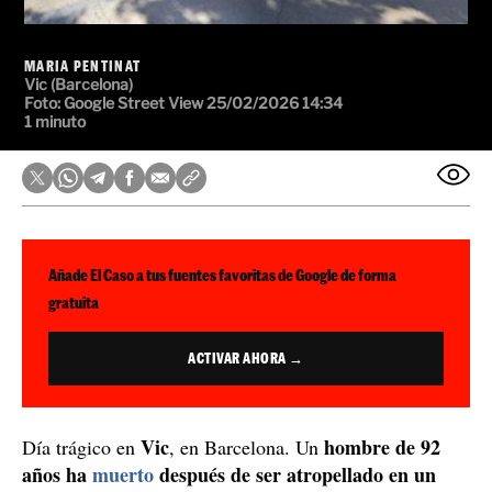
MARIA PENTINAT
Vic (Barcelona)
Foto: Google Street View
25/02/2026 14:34
1 minuto
Añade El Caso a tus fuentes favoritas de Google de forma
gratuita
ACTIVAR AHORA →
Vic
hombre de 92
Día trágico en
, en Barcelona. Un
años ha
muerto
después de ser atropellado en un