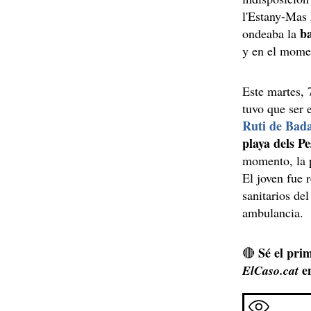
l'Estany-Mas 
b
ondeaba la
y en el momen
Este martes, 
tuvo que ser
Ruti de Bad
playa dels P
momento, la p
El joven fue 
sanitarios de
ambulancia.
Sé el prim
🔴
e
ElCaso.cat