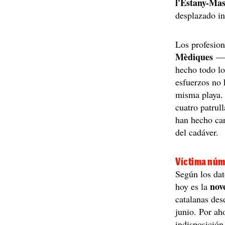
l'Estany-Ma
desplazado in
Los profesion
Mèdiques
—q
hecho todo lo
esfuerzos no 
misma playa
cuatro patrul
han hecho car
del cadáver.
Víctima núm
Según los dat
nov
hoy es la
catalanas de
junio. Por ah
indisposición