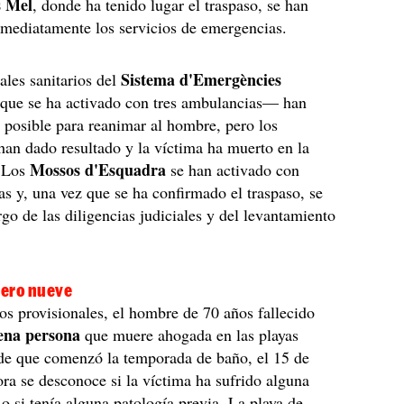
s Mel
, donde ha tenido lugar el traspaso, se han
mediatamente los servicios de emergencias.
Sistema d'Emergències
ales sanitarios del
ue se ha activado con tres ambulancias— han
 posible para reanimar al hombre, pero los
han dado resultado y la víctima ha muerto en la
Mossos d'Esquadra
. Los
se han activado con
las y, una vez que se ha confirmado el traspaso, se
go de las diligencias judiciales y del levantamiento
ero nueve
os provisionales, el hombre de 70 años fallecido
ena persona
que muere ahogada en las playas
sde que comenzó la temporada de baño, el 15 de
ora se desconoce si la víctima ha sufrido alguna
 o si tenía alguna patología previa. La playa de