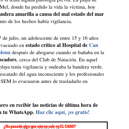
Mel, donde ha perdido la vida la víctima, hoy
andera amarilla a causa del mal estado del mar
to de los hechos había vigilancia.
7 de julio, un adolescente de entre 15 y 16 años
estado crítico al Hospital de
Can
 evacuado en
alona
después de ahogarse cuando se bañaba en la
escadors
, cerca del Club de Natación. En aquel
laya tenía vigilancia y ondeaba la bandera verde.
rescatado del agua inconsciente y los profesionales
l SEM lo evacuaron antes de trasladarlo en
ero en recibir las noticias de última hora de
n tu WhatsApp.
Haz clic aquí, ¡es gratis!
¿Ha pasado algo que aún no sale en EL CASO?