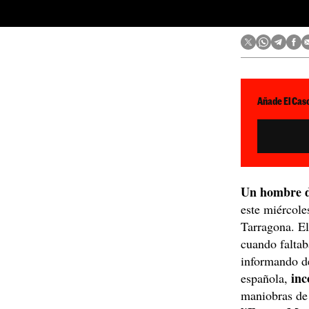
Añade El Caso
Un hombre d
este miércole
Tarragona. El
cuando faltab
informando de
inc
española,
maniobras de 