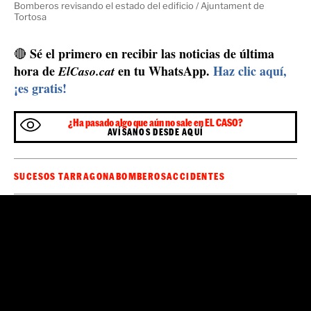
Bomberos revisando el estado del edificio / Ajuntament de
Tortosa
Sé el primero en recibir las noticias de última
🔴
hora de
en tu WhatsApp.
Haz clic aquí,
ElCaso.cat
¡es gratis!
¿Ha pasado algo que aún no sale en EL CASO?
AVÍSANOS DESDE AQUÍ
SUCESOS TARRAGONA
BOMBEROS
ACCIDENTES