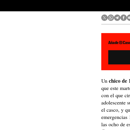
Añade El Caso
chico de 
Un
que este mart
con el que ci
adolescente s
el casco, y q
emergencias 1
las ocho de es