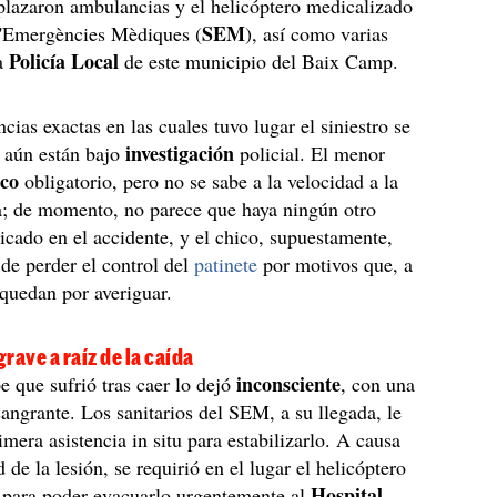
splazaron ambulancias y el helicóptero medicalizado
SEM
d'Emergències Mèdiques (
), así como varias
Policía Local
la
de este municipio del Baix Camp.
cias exactas en las cuales tuvo lugar el siniestro se
investigación
 aún están bajo
policial. El menor
sco
obligatorio, pero no se sabe a la velocidad a la
a; de momento, no parece que haya ningún otro
icado en el accidente, y el chico, supuestamente,
de perder el control del
patinete
por motivos que, a
, quedan por averiguar.
rave a raíz de la caída
inconsciente
e que sufrió tras caer lo dejó
, con una
sangrante. Los sanitarios del SEM, a su llegada, le
imera asistencia in situ para estabilizarlo. A causa
 de la lesión, se requirió en el lugar el helicóptero
Hospital
 para poder evacuarlo urgentemente al