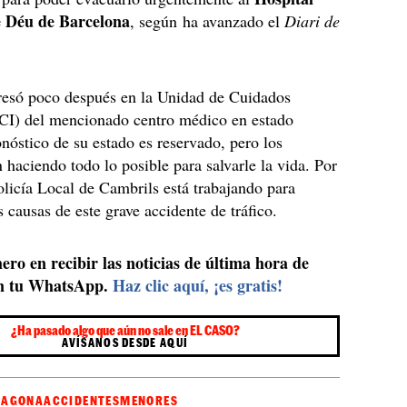
e Déu de Barcelona
, según ha avanzado el
Diari de
resó poco después en la Unidad de Cuidados
UCI) del mencionado centro médico en estado
ronóstico de su estado es reservado, pero los
 haciendo todo lo posible para salvarle la vida. Por
Policía Local de Cambrils está trabajando para
s causas de este grave accidente de tráfico.
ero en recibir las noticias de última hora de
n tu WhatsApp.
Haz clic aquí, ¡es gratis!
¿Ha pasado algo que aún no sale en EL CASO?
AVÍSANOS DESDE AQUÍ
RAGONA
ACCIDENTES
MENORES