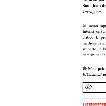
Sant Joan d
Tarragona
.
El menor ing
Intensivos (
crítico. El p
médicos están
su parte, la 
determinar la
Sé el prim
🔴
e
ElCaso.cat
SUCESOS TAR